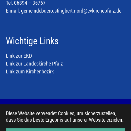
Tel: 06894 – 35767
E-mail:
gemeindebuero.stingbert.nord@evkirchepfalz.de
Wichtige Links
Link zur EKD
Link zur Landeskirche Pfalz
Link zum Kirchenbezirk
Diese Website verwendet Cookies, um sicherzustellen,
© 2019, Evangelischer Mediendienst, basierend auf
dass Sie das beste Ergebnis auf unserer Website erzielen.
Bootstrap Package